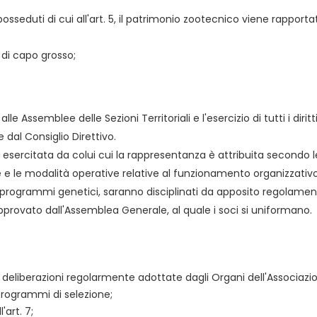
sseduti di cui all'art. 5, il patrimonio zootecnico viene rapporta
 di capo grosso;
e Assemblee delle Sezioni Territoriali e l'esercizio di tutti i diri
e dal Consiglio Direttivo.
, è esercitata da colui cui la rappresentanza è attribuita secondo 
ole e le modalità operative relative al funzionamento organizzativ
 ai programmi genetici, saranno disciplinati da apposito regola
provato dall'Assemblea Generale, al quale i soci si uniformano.
deliberazioni regolarmente adottate dagli Organi dell'Associazion
programmi di selezione;
'art. 7;