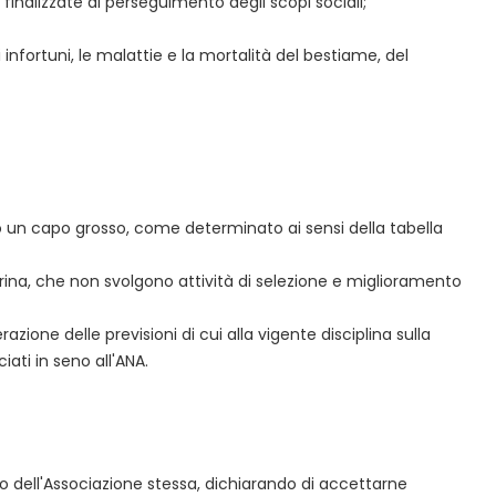
inalizzate al perseguimento degli scopi sociali;
infortuni, le malattie e la mortalità del bestiame, del
meno un capo grosso, come determinato ai sensi della tabella
aprina, che non svolgono attività di selezione e miglioramento
zione delle previsioni di cui alla vigente disciplina sulla
iati in seno all'ANA.
ivo dell'Associazione stessa, dichiarando di accettarne