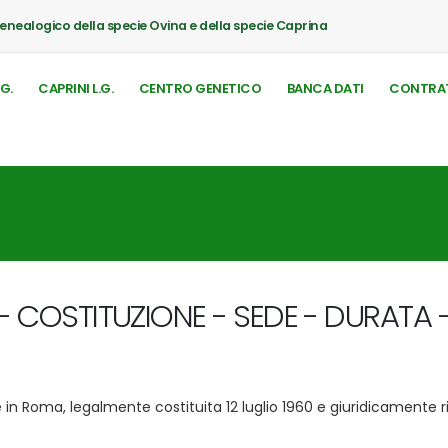
Genealogico della specie Ovina e della specie Caprina
.G.
CAPRINI L.G.
CENTRO GENETICO
BANCA DATI
CONTRAT
 I - COSTITUZIONE - SEDE - DURATA 
in Roma, legalmente costituita 12 luglio 1960 e giuridicamente ri