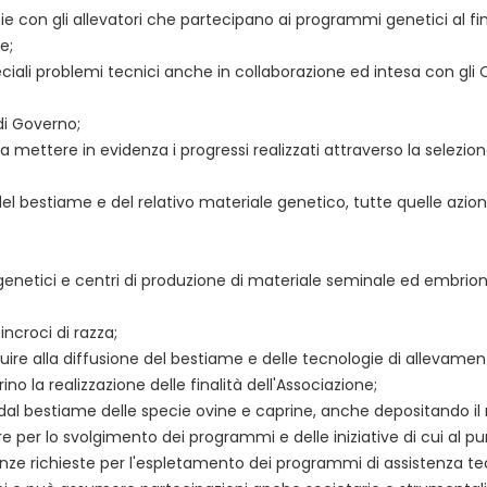
con gli allevatori che partecipano ai programmi genetici al fine d
e;
ciali problemi tecnici anche in collaborazione ed intesa con gli Or
di Governo;
ettere in evidenza i progressi realizzati attraverso la selezion
del bestiame e del relativo materiale genetico, tutte quelle azioni
netici e centri di produzione di materiale seminale ed embrioni al
ncroci di razza;
re alla diffusione del bestiame e delle tecnologie di allevamento
ino la realizzazione delle finalità dell'Associazione;
 dal bestiame delle specie ovine e caprine, anche depositando il 
e per lo svolgimento dei programmi e delle iniziative di cui al p
sigenze richieste per l'espletamento dei programmi di assistenza te