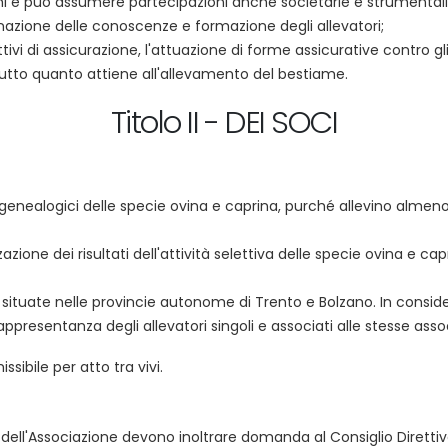
hi e può assumere partecipazioni anche societarie e strumentali f
nazione delle conoscenze e formazione degli allevatori;
i di assicurazione, l'attuazione di forme assicurative contro gli 
tutto quanto attiene all'allevamento del bestiame.
Titolo II - DEI SOCI
Libri genealogici delle specie ovina e caprina, purché allevino al
zione dei risultati dell'attività selettiva delle specie ovina e c
, situate nelle provincie autonome di Trento e Bolzano. In considera
ppresentanza degli allevatori singoli e associati alle stesse assoc
sibile per atto tra vivi.
arte dell'Associazione devono inoltrare domanda al Consiglio Dirett