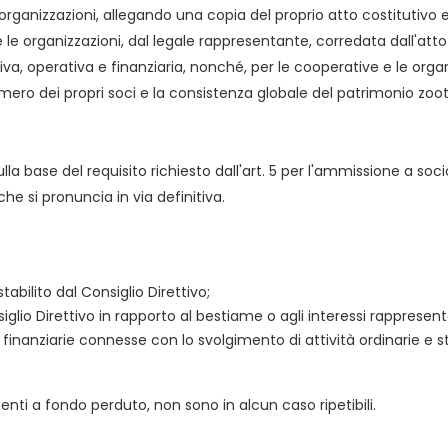
rganizzazioni, allegando una copia del proprio atto costitutivo e
 le organizzazioni, dal legale rappresentante, corredata dall'atto 
a, operativa e finanziaria, nonché, per le cooperative e le orga
umero dei propri soci e la consistenza globale del patrimonio zoo
lla base del requisito richiesto dall'art. 5 per l'ammissione a s
e si pronuncia in via definitiva.
abilito dal Consiglio Direttivo;
o Direttivo in rapporto al bestiame o agli interessi rappresenta
e finanziarie connesse con lo svolgimento di attività ordinarie e str
enti a fondo perduto, non sono in alcun caso ripetibili.