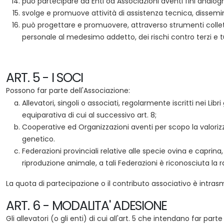
può partecipare ad Enti od Associazioni aventi fini analog
svolge e promuove attività di assistenza tecnica, dissemi
può progettare e promuovere, attraverso strumenti collettiv
personale al medesimo addetto, dei rischi contro terzi e 
ART. 5 - I SOCI
Possono far parte dell'Associazione:
Allevatori, singoli o associati, regolarmente iscritti nei 
equiparativa di cui al successivo art. 8;
Cooperative ed Organizzazioni aventi per scopo la valorizza
genetico.
Federazioni provinciali relative alle specie ovina e caprina
riproduzione animale, a tali Federazioni è riconosciuta la ra
La quota di partecipazione o il contributo associativo è intrasmis
ART. 6 - MODALITA' ADESIONE
Gli allevatori (o gli enti) di cui all'art. 5 che intendano far p