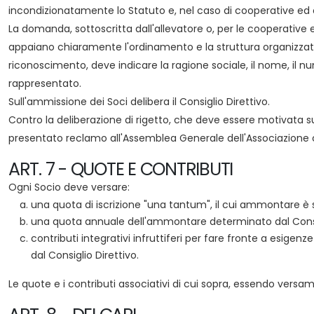
incondizionatamente lo Statuto e, nel caso di cooperative ed o
La domanda, sottoscritta dall'allevatore o, per le cooperative e
appaiano chiaramente l'ordinamento e la struttura organizzativ
riconoscimento, deve indicare la ragione sociale, il nome, il n
rappresentato.
Sull'ammissione dei Soci delibera il Consiglio Direttivo.
Contro la deliberazione di rigetto, che deve essere motivata su
presentato reclamo all'Assemblea Generale dell'Associazione ch
ART. 7 - QUOTE E CONTRIBUTI
Ogni Socio deve versare:
una quota di iscrizione "una tantum", il cui ammontare è st
una quota annuale dell'ammontare determinato dal Consigli
contributi integrativi infruttiferi per fare fronte a esigenz
dal Consiglio Direttivo.
Le quote e i contributi associativi di cui sopra, essendo versam