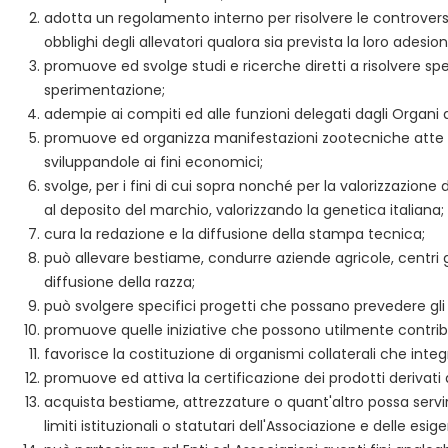
adotta un regolamento interno per risolvere le controversie 
obblighi degli allevatori qualora sia prevista la loro adesion
promuove ed svolge studi e ricerche diretti a risolvere spe
sperimentazione;
adempie ai compiti ed alle funzioni delegati dagli Organi 
promuove ed organizza manifestazioni zootecniche atte a m
sviluppandole ai fini economici;
svolge, per i fini di cui sopra nonché per la valorizzazione 
al deposito del marchio, valorizzando la genetica italiana;
cura la redazione e la diffusione della stampa tecnica;
può allevare bestiame, condurre aziende agricole, centri ge
diffusione della razza;
può svolgere specifici progetti che possano prevedere gli i
promuove quelle iniziative che possono utilmente contribui
favorisce la costituzione di organismi collaterali che integr
promuove ed attiva la certificazione dei prodotti derivati
acquista bestiame, attrezzature o quant'altro possa servir
limiti istituzionali o statutari dell'Associazione e delle e