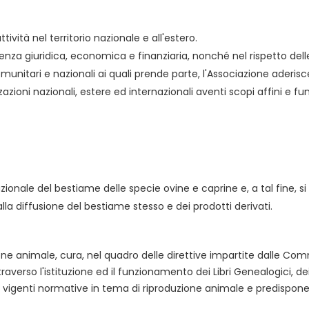
ività nel territorio nazionale e all'estero.
enza giuridica, economica e finanziaria, nonché nel rispetto dell
unitari e nazionali ai quali prende parte, l'Associazione aderisce
zioni nazionali, estere ed internazionali aventi scopi affini e fu
nazionale del bestiame delle specie ovine e caprine e, a tal fine,
lla diffusione del bestiame stesso e dei prodotti derivati.
zione animale, cura, nel quadro delle direttive impartite dalle Com
raverso l'istituzione ed il funzionamento dei Libri Genealogici, de
elle vigenti normative in tema di riproduzione animale e predisp