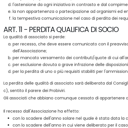
l'astensione da ogni iniziativa in contrasto e dal compiment
la non appartenenza o partecipazione ad organismi ed enti i
la tempestiva comunicazione nel caso di perdita dei requisi
ART. 11 - PERDITA QUALIFICA DI SOCIO
La qualità di associato si perde:
per recesso, che deve essere comunicato con il preavviso
dell'Associazione;
per mancato versamento dei contributi/quote di cui all'art
per esclusione dovuta a grave infrazione delle disposizioni
per la perdita di uno o più requisiti stabiliti per l'ammission
La perdita delle qualità di associato sarà deliberata dal Consigli
c), sentito il parere dei Probiviri.
Gli associati che abbiano comunque cessato di appartenere all'
Il recesso dall'Associazione ha effetto:
con lo scadere dell'anno solare nel quale è stata data la
con lo scadere dell'anno in cui viene deliberato per il caso