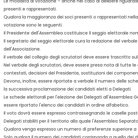
Le modalità di votazione – anche nel caso di delibere riguardan
presenti e rappresentati.
Qualora la maggioranza dei soci presenti o rappresentati nella 
votazione sono le seguenti.
Il Presidente dell'Assemblea costituisce il seggio elettorale n
Il segretario del seggio elettorale cura la redazione del verba
dell'Associazione.
Il verbale del collegio degli scrutatori deve essere trascritto s
Nel verbale degli scrutatori, deve essere presa nota di tutte le
contestati, decisioni del Presidente, sostituzioni dei componenti
Devono, inoltre, essere riportate a verbale il numero delle sch
la successiva proclamazione dei candidati eletti a Delegati.
Le schede elettorali per l'elezione dei Delegati all'Assemblea 
essere riportato l'elenco dei candidati in ordine alfabetico.
Il voto dovrà essere espresso contrassegnando le caselle p
Delegati stabiliti per il territorio alla quale l'Assemblea Separata
Qualora venga espresso un numero di preferenze superiore a que
Solo qualora il numero dei candidati corrisponda a quello dei d