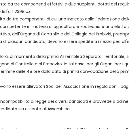
sto da tre componenti effettivi e due supplenti, dotati dei requisiti
ell'art.2398 c.c.
stituito da tre componenti, di cui uno indicato dalla Federazione del
o competente in materia di agricoltura e zootecnia e uno eletto 
vo, dell'Organo di Controllo e del Collegio dei Probiviri, predis
à di ciascun candidato, devono essere spedite a mezzo pec all'in
ora, al momento della prima Assemblea Separata Territoriale, s
ano di Controllo e al Proboviro. In tal caso, per gli Organi per i
 termine delle 48 ore dalla data di prima convocazione della pr
vono essere allevatori Soci dell'Associazione in regola con il pag
ali incompatibilità di legge dei diversi candidati e provvede a dar
candidato sia assente all'Assemblea.