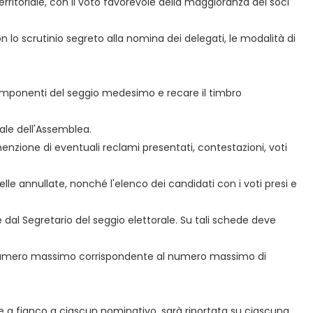
ritoriale, con il voto favorevole della maggioranza dei soci
 lo scrutinio segreto alla nomina dei delegati, le modalità di
i componenti del seggio medesimo e recare il timbro
bale dell'Assemblea.
 menzione di eventuali reclami presentati, contestazioni, voti
lle annullate, nonché l'elenco dei candidati con i voti presi e
 dal Segretario del seggio elettorale. Su tali schede deve
l numero massimo corrispondente al numero massimo di
ste a fianco a ciascun nominativo, sarà riportata su ciascuna