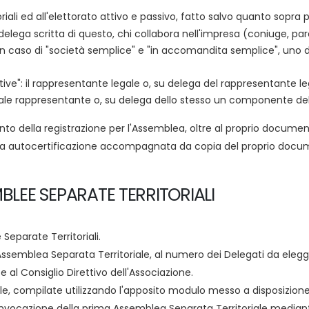
iali ed all'elettorato attivo e passivo, fatto salvo quanto sopra p
 su delega scritta di questo, chi collabora nell'impresa (coniuge, pa
o, in caso di "società semplice" e "in accomandita semplice", uno
erative": il rappresentante legale o, su delega del rappresentant
legale rappresentante o, su delega dello stesso un componente del 
nto della registrazione per l'Assemblea, oltre al proprio docume
ro una autocertificazione accompagnata da copia del proprio docum
BLEE SEPARATE TERRITORIALI
Separate Territoriali.
 Assemblea Separata Territoriale, al numero dei Delegati da elegg
 al Consiglio Direttivo dell'Associazione.
le, compilate utilizzando l'apposito modulo messo a disposizion
onvocazione della prima Assemblea Separata Territoriale mediante