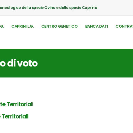
Genealogico della specie Ovina e della specie Caprina
.G.
CAPRINI L.G.
CENTRO GENETICO
BANCA DATI
CONTRAT
to di voto
e Territoriali
erritoriali