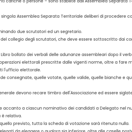
ti cariche o persone – sono stabilite dall'Assemblea Separata Ter
singola Assemblea Separata Territoriale deliberi di procedere con
ominando due scrutatori ed un segretario.
le del collegio degli scrutatori, che deve essere sottoscritto da
ul Libro bollato dei verbali delle adunanze assembleari dopo il ver
 operazioni elettorali prescritte dalle vigenti norme, oltre a fare
 l'ufficio elettorale.
ede consegnate, quelle votate, quelle valide, quelle bianche e que
Generale devono recare timbro dell'Associazione ed essere siglate
oste accanto a ciascun nominativo dei candidati a Delegato ne
 è relativa.
llo previsto, tutta la scheda di votazione sarà ritenuta nulla.
elegati da eleggere o qualora sia inferiore, oltre alle caselle po