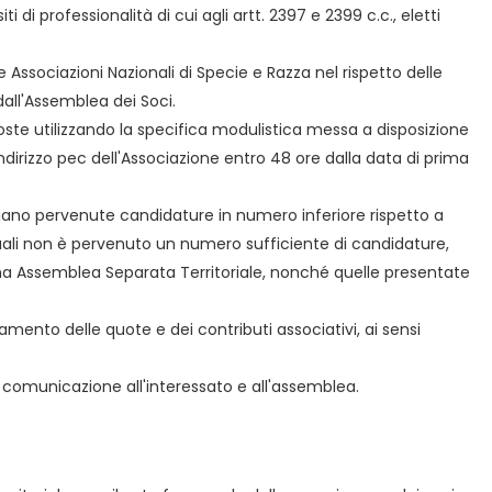
 di professionalità di cui agli artt. 2397 e 2399 c.c., eletti
le Associazioni Nazionali di Specie e Razza nel rispetto delle
dall'Assemblea dei Soci.
poste utilizzando la specifica modulistica messa a disposizione
dirizzo pec dell'Associazione entro 48 ore dalla data di prima
iano pervenute candidature in numero inferiore rispetto a
 quali non è pervenuto un numero sufficiente di candidature,
ima Assemblea Separata Territoriale, nonché quelle presentate
amento delle quote e dei contributi associativi, ai sensi
ne comunicazione all'interessato e all'assemblea.