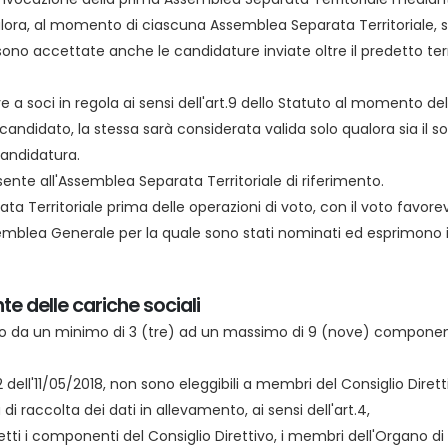
ora, al momento di ciascuna Assemblea Separata Territoriale, s
, sono accettate anche le candidature inviate oltre il predetto
 a soci in regola ai sensi dell'art.9 dello Statuto al momento de
andidato, la stessa sarà considerata valida solo qualora sia il so
candidatura.
ente all'Assemblea Separata Territoriale di riferimento.
a Territoriale prima delle operazioni di voto, con il voto favore
ssemblea Generale per la quale sono stati nominati ed esprimono il
e delle cariche sociali
stituito da un minimo di 3 (tre) ad un massimo di 9 (nove) compone
n. 52 dell'11/05/2018, non sono eleggibili a membri del Consiglio 
di raccolta dei dati in allevamento, ai sensi dell'art.4,
ti i componenti del Consiglio Direttivo, i membri dell'Organo di C