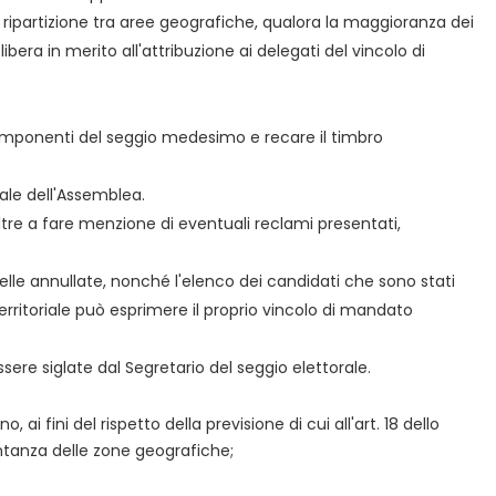
a ripartizione tra aree geografiche, qualora la maggioranza dei
bera in merito all'attribuzione ai delegati del vincolo di
i componenti del seggio medesimo e recare il timbro
bale dell'Assemblea.
 oltre a fare menzione di eventuali reclami presentati,
elle annullate, nonché l'elenco dei candidati che sono stati
erritoriale può esprimere il proprio vincolo di mandato
ere siglate dal Segretario del seggio elettorale.
ai fini del rispetto della previsione di cui all'art. 18 dello
entanza delle zone geografiche;