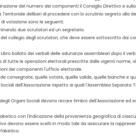
minazione del numero dei componenti il Consiglio Direttivo e sull
rritoriale deliberi di procedere con lo scrutinio segreto alla deli
 di votazione sono le seguenti.
ominando due scrutatori ed un segretario.
le del collegio degli scrutatori, che deve essere sottoscritto da
ul Libro bollato dei verbali delle adunanze assembleari dopo il ver
 di tutte le operazioni elettorali prescritte dalle vigenti norme,
zioni dei componenti l'ufficio elettorale.
ede consegnate, quelle votate, quelle valide, quelle bianche e qu
Sociali dell'Associazione rispetto ai quali l'Assemblea Separata T
degli Organi Sociali devono recare timbro dell'Associazione ed ess
lfabetico con l'indicazione della provenienza geografica di ciascuno, 
ttivo devono essere scelti in modo tale da assicurare la rappres
lfabetico;