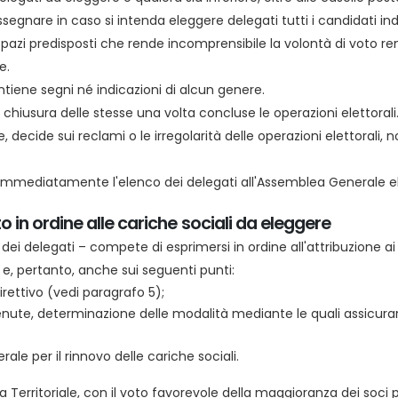
segnare in caso si intenda eleggere delegati tutti i candidati ind
i spazi predisposti che rende incomprensibile la volontà di voto 
e.
iene segni né indicazioni di alcun genere.
a chiusura delle stesse una volta concluse le operazioni elettorali
le, decide sui reclami o le irregolarità delle operazioni elettoral
a immediatamente l'elenco dei delegati all'Assemblea Generale el
o in ordine alle cariche sociali da eleggere
dei delegati – compete di esprimersi in ordine all'attribuzione ai
 e, pertanto, anche sui seguenti punti:
rettivo (vedi paragrafo 5);
ute, determinazione delle modalità mediante le quali assicurar
le per il rinnovo delle cariche sociali.
 Territoriale, con il voto favorevole della maggioranza dei soci 