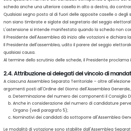
scheda anche una ulteriore casella in alto a destra, da contras
Qualsiasi segno posto al di fuori delle apposite caselle o degl
non siano timbrate e siglate dal segretario del seggio elettoral
L'astensione si intende manifestata quando la scheda non cont
Il Presidente dell'Assemblea dà inizio alle votazioni e dichiara l
Il Presidente dell'assemblea, udito il parere del seggio elettora
qualsiasi causa.
Al termine dello scrutinio delle schede, il Presidente proclam
2.4. Attribuzione ai delegati del vincolo di mandat
A ciascuna Assemblea Separata Territoriale – oltre all'elezione 
argomenti posti all'Ordine del Giorno dell'Assemblea Generale,
Determinazione del numero dei componenti il Consiglio Di
Anche in considerazione del numero di candidature perven
Organo (vedi paragrafo 5);
Nominativi dei candidati da sottoporre all'Assemblea Genera
Le modalità di votazione sono stabilite dall'Assemblea Separata