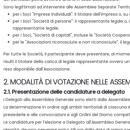
Sono legittimati ad intervenire alle Assemblee Separate Territor
per i Soci "Imprese Individuali": il titolare dell'impresa o,
per i Soci "Società di persone": il rappresentante legale 
rappresentante legale;
per i Soci, "Società di capitali", incluse le "Società Coop
per le "Associazioni riconosciute e non riconosciute": il 
Per tutte le Società, il partecipante deve presentare, al mome
risulti il titolare della carica di legale rappresentante ovve
reso disponibile dall'Associazione.
2. MODALITÀ DI VOTAZIONE NELLE ASSEM
2.1. Presentazione delle candidature a delegato
I Delegati alla Assemblea Generale sono eletti dalle Assemblee 
La determinazione in ordine agli ambiti territoriali di ciascuna
presiederle e alle convocazioni e agli Ordini del Giorno compete
Le candidature per l'elezione a Delegato all'Assemblea Genera
identità, devono pervenire entro 48 ore dalla data di prima c