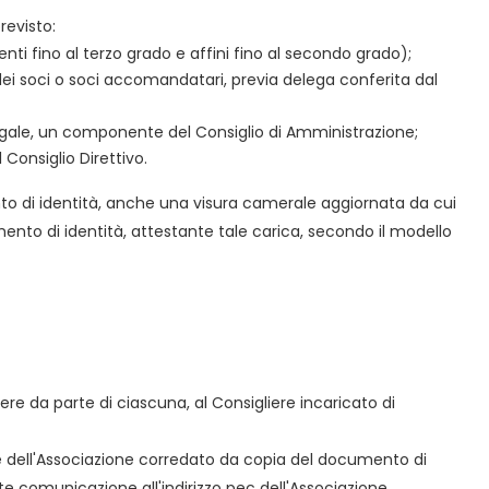
revisto:
renti fino al terzo grado e affini fino al secondo grado);
 dei soci o soci accomandatari, previa delega conferita dal
e legale, un componente del Consiglio di Amministrazione;
Consiglio Direttivo.
nto di identità, anche una visura camerale aggiornata da cui
ento di identità, attestante tale carica, secondo il modello
ere da parte di ciascuna, al Consigliere incaricato di
e dell'Associazione corredato da copia del documento di
 comunicazione all'indirizzo pec dell'Associazione.